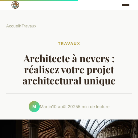
Accueil
›
Travaux
TRAVAUX
Architecte à nevers :
réalisez votre projet
architectural unique
Martin
10 août 2025
5 min de lecture
M