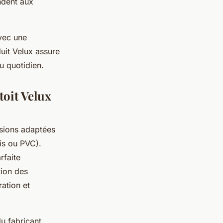
ndent aux
avec une
uit Velux assure
au quotidien.
toit Velux
sions adaptées
ois ou PVC).
rfaite
tion des
ration et
du fabricant