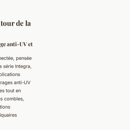
tour de la
ge anti-UV et
nectée, pensée
 série Integra,
lications
trages anti-UV
es tout en
es combles,
tions
tiquaires