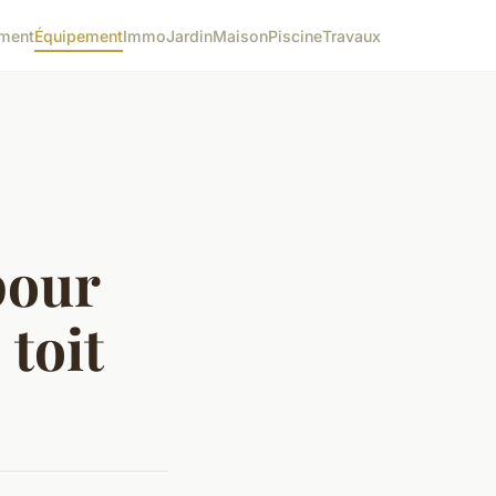
ment
Équipement
Immo
Jardin
Maison
Piscine
Travaux
pour
 toit