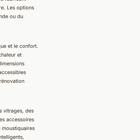
re. Les options
ande ou du
e et le confort.
chaleur et
(dimensions
accessibles
 rénovation
s vitrages, des
Des accessoires
u moustiquaires
telligents,