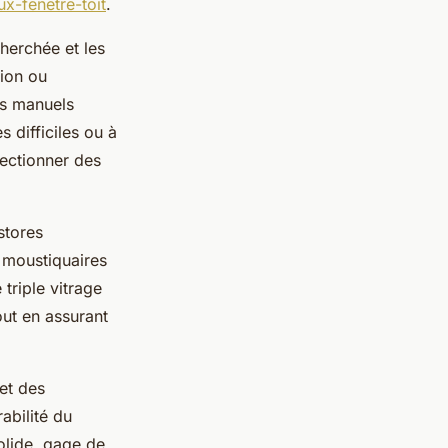
x-fenetre-toit
.
cherchée et les
tion ou
es manuels
 difficiles ou à
lectionner des
stores
, moustiquaires
triple vitrage
out en assurant
et des
abilité du
solide, gage de