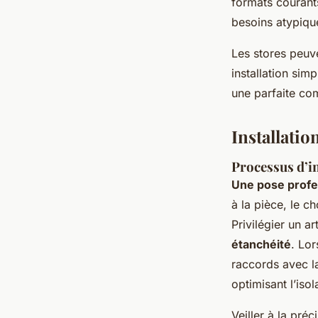
formats courant
besoins atypiqu
Les stores peuve
installation si
une parfaite comp
Installatio
Processus d’in
Une pose profe
à la pièce, le c
Privilégier un a
étanchéité
. Lor
raccords avec la 
optimisant l’iso
Veiller à la pré