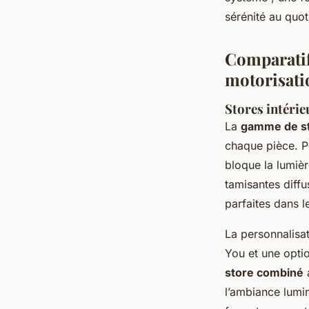
sérénité au quot
Comparatif 
motorisati
Stores intérie
La
gamme de st
chaque pièce. Pou
bloque la lumiè
tamisantes diffu
parfaites dans l
La personnalisa
You et une opti
store combiné
a
l’ambiance lumi