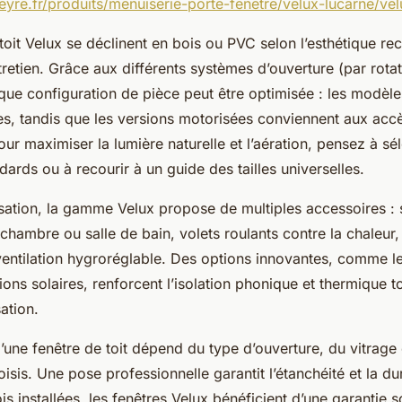
yre.fr/produits/menuiserie-porte-fenetre/velux-lucarne/velu
toit Velux se déclinent en bois ou PVC selon l’esthétique re
tretien. Grâce aux différents systèmes d’ouverture (par rota
aque configuration de pièce peut être optimisée : les modèl
es, tandis que les versions motorisées conviennent aux accès
ur maximiser la lumière naturelle et l’aération, pensez à sé
ards ou à recourir à un guide des tailles universelles.
sation, la gamme Velux propose de multiples accessoires : 
chambre ou salle de bain, volets roulants contre la chaleur
ventilation hygroréglable. Des options innovantes, comme le 
ions solaires, renforcent l’isolation phonique et thermique t
sation.
une fenêtre de toit dépend du type d’ouverture, du vitrage 
sis. Une pose professionnelle garantit l’étanchéité et la dur
is installées, les fenêtres Velux bénéficient d’une garantie 