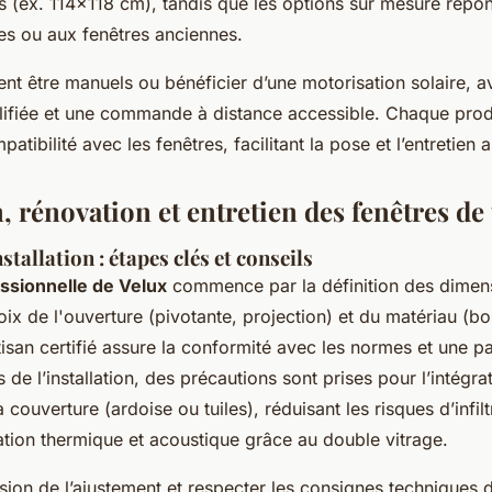
s (ex. 114x118 cm), tandis que les options sur mesure répo
es ou aux fenêtres anciennes.
nt être manuels ou bénéficier d’une motorisation solaire, 
mplifiée et une commande à distance accessible. Chaque prod
atibilité avec les fenêtres, facilitant la pose et l’entretien 
n, rénovation et entretien des fenêtres de 
stallation : étapes clés et conseils
ssionnelle de Velux
commence par la définition des dimen
hoix de l'ouverture (pivotante, projection) et du matériau (b
rtisan certifié assure la conformité avec les normes et une pa
s de l’installation, des précautions sont prises pour l’intégra
couverture (ardoise ou tuiles), réduisant les risques d’infilt
lation thermique et acoustique grâce au double vitrage.
cision de l’ajustement et respecter les consignes techniques 