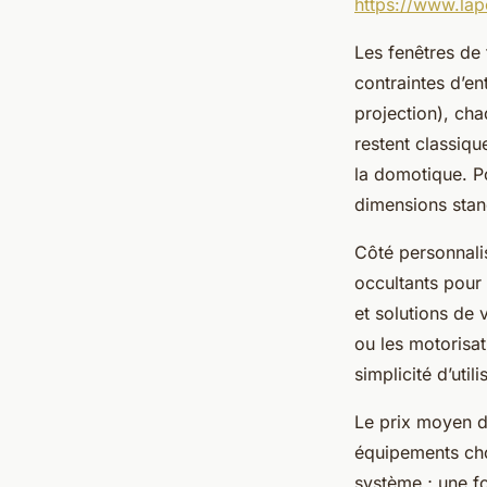
https://www.lape
Les fenêtres de 
contraintes d’en
projection), ch
restent classiqu
la domotique. Po
dimensions stand
Côté personnali
occultants pour 
et solutions de 
ou les motorisat
simplicité d’utili
Le prix moyen d’
équipements choi
système ; une fo