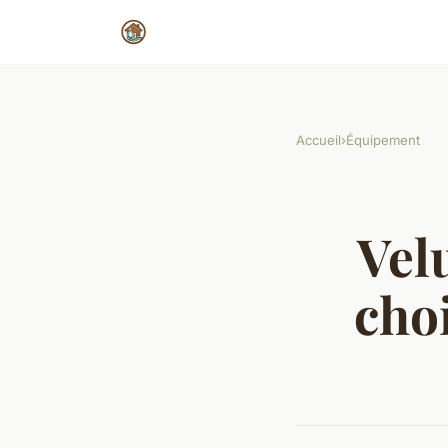
Accueil
›
Équipement
Vel
choi