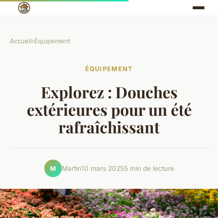
Accueil
›
Équipement
ÉQUIPEMENT
Explorez : Douches
extérieures pour un été
rafraîchissant
Martin
10 mars 2025
5 min de lecture
M